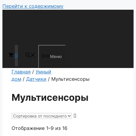
Перейти к содержимому
0
Меню
Главная
/
Умный
дом
/
Датчики
/ Мультисенсоры
Мультисенсоры
Отображение 1–9 из 16